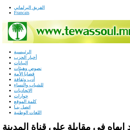
الفريق البرلماني
Francais
الرئييسية
أخبار الحزب
البيانات
نصوص وهيئات
قضايا الأمة
أدب وثقافة
للشباب والنساء
الإتحاديات
حوارات
كلمة الموقع
اتصل بنـا
اللغات الوطنية
ابهاه في مقابلة على قناة المدينة