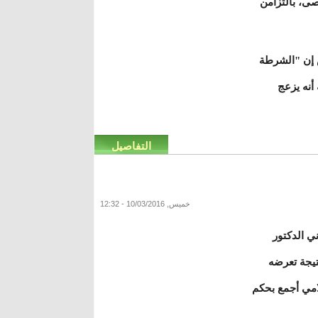
صى، بالتزامن
 إن "الشرطة
أنه يزعج
التفاصيل
خميس, 10/03/2016 - 12:32
ي الدكتور
يجة تعرضه
الم الإسلامي أجمع بحكم