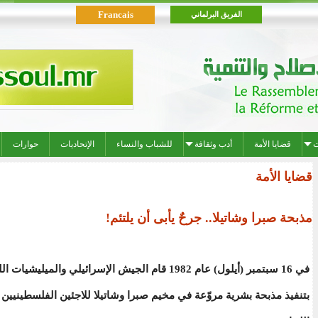
Francais
الفريق البرلماني
ت
قضايا الأمة
أدب وثقافة
للشباب والنساء
الإتحاديات
حوارات
قضايا الأمة
مذبحة صبرا وشاتيلا.. جرحٌ يأبى أن يلتئم!
في 16 سبتمبر (أيلول) عام 1982 قام الجيش الإسرائيلي والميليشي
بتنفيذ مذبحة بشرية مروّعة في مخيم صبرا وشاتيلا للاجئين الفلسطينيين