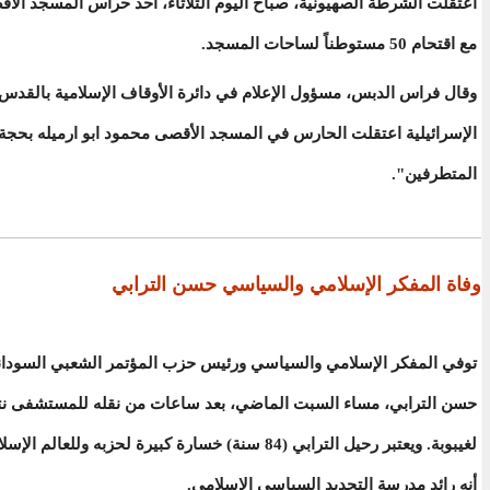
اعتقلت الشرطة الصهيونية، صباح اليوم الثلاثاء، أحد حراس المسجد الأق
مع اقتحام 50 مستوطناً لساحات المسجد.
وقال فراس الدبس، مسؤول الإعلام في دائرة الأوقاف الإسلامية بالقدس
الإسرائيلية اعتقلت الحارس في المسجد الأقصى محمود ابو ارميله بحجة 
المتطرفين".
وفاة المفكر الإسلامي والسياسي حسن الترابي
توفي المفكر الإسلامي والسياسي ورئيس حزب المؤتمر الشعبي السودان
حسن الترابي، مساء السبت الماضي، بعد ساعات من نقله للمستشفى نت
لغيبوبة. ويعتبر رحيل الترابي (84 سنة) خسارة كبيرة لحزبه وللع
أنه رائد مدرسة التجديد السياسي الإسلامي.